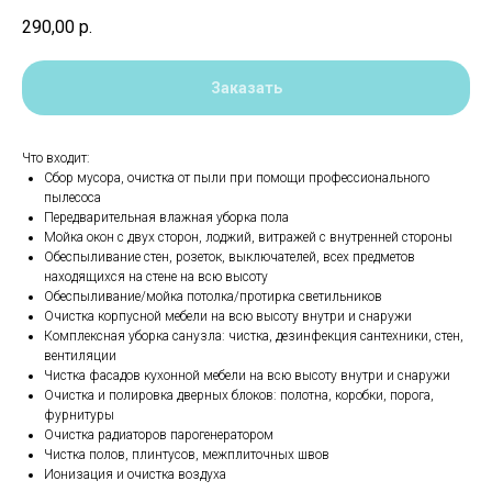
290,00
р.
Заказать
Что входит:
Сбор мусора, очистка от пыли при помощи профессионального
пылесоса
Передварительная влажная уборка пола
Мойка окон с двух сторон, лоджий, витражей с внутренней стороны
Обеспыливание стен, розеток, выключателей, всех предметов
находящихся на стене на всю высоту
Обеспыливание/мойка потолка/протирка светильников
Очистка корпусной мебели на всю высоту внутри и снаружи
Комплексная уборка санузла: чистка, дезинфекция сантехники, стен,
вентиляции
Чистка фасадов кухонной мебели на всю высоту внутри и снаружи
Очистка и полировка дверных блоков: полотна, коробки, порога,
фурнитуры
Очистка радиаторов парогенератором
Чистка полов, плинтусов, межплиточных швов
Ионизация и очистка воздуха